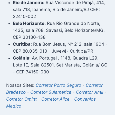
Rio de Janeiro:
Rua Visconde de Pirajá, 414,
sala 718, Ipanema, Rio de Janeiro/RJ CEP:
22410-002
Belo Horizonte:
Rua Rio Grande do Norte,
1435, sala 708, Savassi, Belo Horizonte/MG,
CEP 30130-138
Curitiba:
Rua Bom Jesus, Nº 212, sala 1904 -
CEP 80.035-010 - Juvevê- Curitiba/PR
Goiânia
: Av. Portugal , 1148, Quadra L29,
Lote 1E, Sala C2501, Set Marista, Goiânia/ GO
- CEP 74150-030
Nossos Sites:
Corretor Porto Seguro
-
Corretor
Bradesco
-
Corretor Sulamerica
-
Corretor Amil
-
Corretor Omint
-
Corretor Alice
-
Convenios
Medico