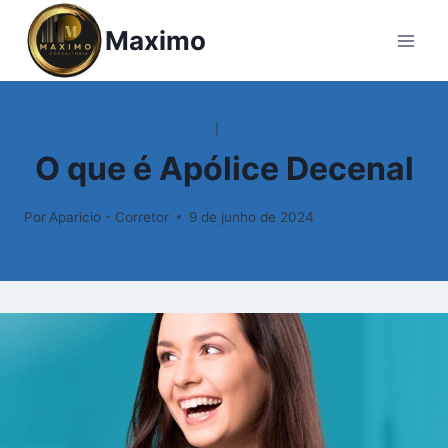
Pular
Maximo
para
o
Conteúdo
GLOSSÁRIO
|
SEGURO VIDA
O que é Apólice Decenal
Por
Aparicio - Corretor
9 de junho de 2024