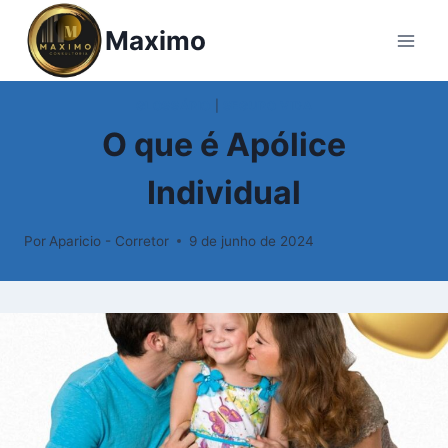
Pular
Maximo
para
o
Conteúdo
GLOSSÁRIO
|
SEGURO VIDA
O que é Apólice
Individual
Por
Aparicio - Corretor
9 de junho de 2024