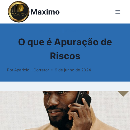
Pular
Maximo
para
o
Conteúdo
GLOSSÁRIO
|
SEGURO VIDA
O que é Apuração de
Riscos
Por
Aparicio - Corretor
9 de junho de 2024