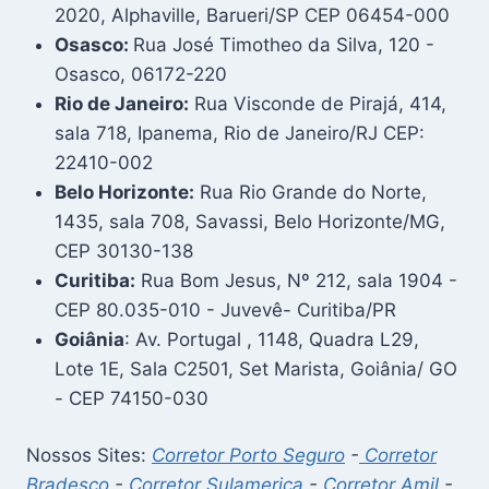
2020, Alphaville, Barueri/SP CEP 06454-000
Osasco:
Rua José Timotheo da Silva, 120 -
Osasco, 06172-220
Rio de Janeiro:
Rua Visconde de Pirajá, 414,
sala 718, Ipanema, Rio de Janeiro/RJ CEP:
22410-002
Belo Horizonte:
Rua Rio Grande do Norte,
1435, sala 708, Savassi, Belo Horizonte/MG,
CEP 30130-138
Curitiba:
Rua Bom Jesus, Nº 212, sala 1904 -
CEP 80.035-010 - Juvevê- Curitiba/PR
Goiânia
: Av. Portugal , 1148, Quadra L29,
Lote 1E, Sala C2501, Set Marista, Goiânia/ GO
- CEP 74150-030
Nossos Sites:
Corretor Porto Seguro
-
Corretor
Bradesco
-
Corretor Sulamerica
-
Corretor Amil
-