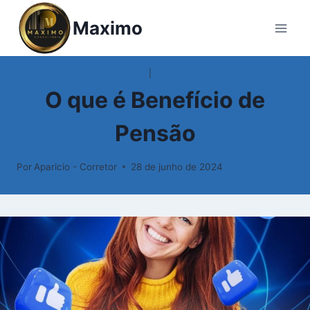
Pular
Maximo
para
o
Conteúdo
GLOSSÁRIO
|
SEGURO VIDA
O que é Benefício de
Pensão
Por
Aparicio - Corretor
28 de junho de 2024