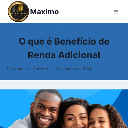
Pular
Maximo
para
o
Conteúdo
GLOSSÁRIO
|
SEGURO VIDA
O que é Benefício de
Renda Adicional
Por
Aparicio - Corretor
19 de junho de 2024