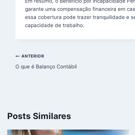
Em resumo, o Benefício por Incapacidade Pe
garante uma compensação financeira em cas
essa cobertura pode trazer tranquilidade e 
capacidade de trabalho.
Navegação
ANTERIOR
O que é Balanço Contábil
de
Post
Posts Similares