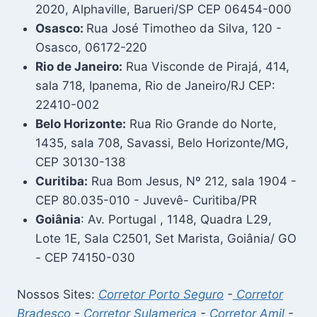
2020, Alphaville, Barueri/SP CEP 06454-000
Osasco:
Rua José Timotheo da Silva, 120 -
Osasco, 06172-220
Rio de Janeiro:
Rua Visconde de Pirajá, 414,
sala 718, Ipanema, Rio de Janeiro/RJ CEP:
22410-002
Belo Horizonte:
Rua Rio Grande do Norte,
1435, sala 708, Savassi, Belo Horizonte/MG,
CEP 30130-138
Curitiba:
Rua Bom Jesus, Nº 212, sala 1904 -
CEP 80.035-010 - Juvevê- Curitiba/PR
Goiânia
: Av. Portugal , 1148, Quadra L29,
Lote 1E, Sala C2501, Set Marista, Goiânia/ GO
- CEP 74150-030
Nossos Sites:
Corretor Porto Seguro
-
Corretor
Bradesco
-
Corretor Sulamerica
-
Corretor Amil
-