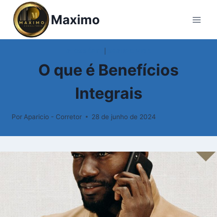
Pular
Maximo
para
o
Conteúdo
GLOSSÁRIO
|
SEGURO VIDA
O que é Benefícios
Integrais
Por
Aparicio - Corretor
28 de junho de 2024