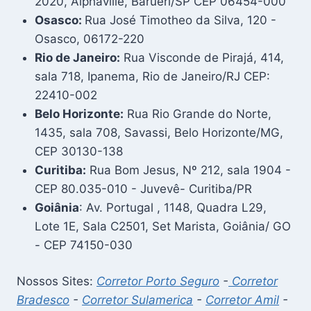
2020, Alphaville, Barueri/SP CEP 06454-000
Osasco:
Rua José Timotheo da Silva, 120 -
Osasco, 06172-220
Rio de Janeiro:
Rua Visconde de Pirajá, 414,
sala 718, Ipanema, Rio de Janeiro/RJ CEP:
22410-002
Belo Horizonte:
Rua Rio Grande do Norte,
1435, sala 708, Savassi, Belo Horizonte/MG,
CEP 30130-138
Curitiba:
Rua Bom Jesus, Nº 212, sala 1904 -
CEP 80.035-010 - Juvevê- Curitiba/PR
Goiânia
: Av. Portugal , 1148, Quadra L29,
Lote 1E, Sala C2501, Set Marista, Goiânia/ GO
- CEP 74150-030
Nossos Sites:
Corretor Porto Seguro
-
Corretor
Bradesco
-
Corretor Sulamerica
-
Corretor Amil
-