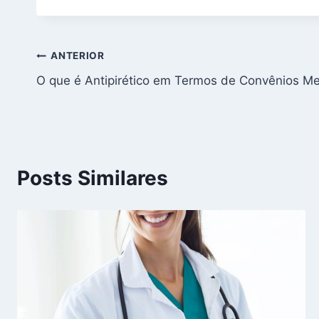
Navegação
ANTERIOR
O que é Antipirético em Termos de Convênios M
de
Post
Posts Similares