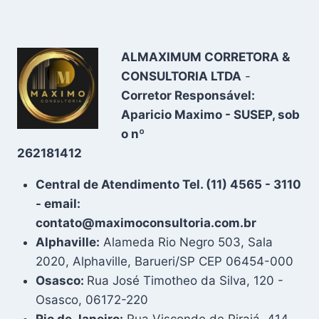
ALMAXIMUM CORRETORA &
CONSULTORIA LTDA
-
Corretor Responsável:
Aparicio Maximo - SUSEP, sob
o nº
262181412
Central de Atendimento Tel. (11) 4565 - 3110
- email:
contato@maximoconsultoria.com.br
Alphaville:
Alameda Rio Negro 503, Sala
2020, Alphaville, Barueri/SP CEP 06454-000
Osasco:
Rua José Timotheo da Silva, 120 -
Osasco, 06172-220
Rio de Janeiro:
Rua Visconde de Pirajá, 414,