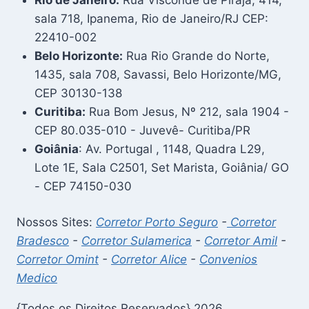
sala 718, Ipanema, Rio de Janeiro/RJ CEP:
22410-002
Belo Horizonte:
Rua Rio Grande do Norte,
1435, sala 708, Savassi, Belo Horizonte/MG,
CEP 30130-138
Curitiba:
Rua Bom Jesus, Nº 212, sala 1904 -
CEP 80.035-010 - Juvevê- Curitiba/PR
Goiânia
: Av. Portugal , 1148, Quadra L29,
Lote 1E, Sala C2501, Set Marista, Goiânia/ GO
- CEP 74150-030
Nossos Sites:
Corretor Porto Seguro
-
Corretor
Bradesco
-
Corretor Sulamerica
-
Corretor Amil
-
Corretor Omint
-
Corretor Alice
-
Convenios
Medico
{Todos os Direitos Reservados} 2026