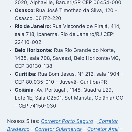
2020, Alphaville, Barueri/SP CEP 06454-000
Osasco:
Rua José Timotheo da Silva, 120 -
Osasco, 06172-220
Rio de Janeiro:
Rua Visconde de Pirajá, 414,
sala 718, Ipanema, Rio de Janeiro/RJ CEP:
22410-002
Belo Horizonte:
Rua Rio Grande do Norte,
1435, sala 708, Savassi, Belo Horizonte/MG,
CEP 30130-138
Curitiba:
Rua Bom Jesus, Nº 212, sala 1904 -
CEP 80.035-010 - Juvevê- Curitiba/PR
Goiânia
: Av. Portugal , 1148, Quadra L29,
Lote 1E, Sala C2501, Set Marista, Goiânia/ GO
- CEP 74150-030
Nossos Sites:
Corretor Porto Seguro
-
Corretor
Bradesco
-
Corretor Sulamerica
-
Corretor Amil
-