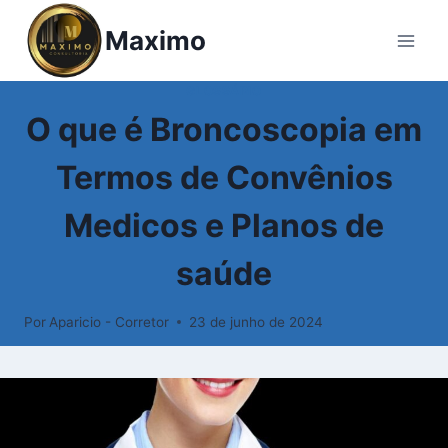
Pular
Maximo
para
o
Conteúdo
GLOSSÁRIO
O que é Broncoscopia em
Termos de Convênios
Medicos e Planos de
saúde
Por
Aparicio - Corretor
23 de junho de 2024