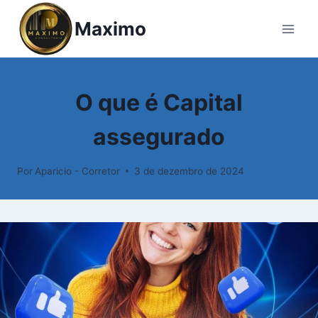
Pular
Maximo
para
o
Conteúdo
SEGURO VIDA
O que é Capital
assegurado
Por
Aparicio - Corretor
3 de dezembro de 2024