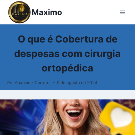
Pular
Maximo
para
o
Conteúdo
SEGURO VIDA
O que é Cobertura de
despesas com cirurgia
ortopédica
Por
Aparicio - Corretor
9 de agosto de 2024