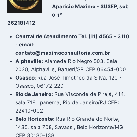
Aparicio Maximo - SUSEP, sob
o nº
262181412
Central de Atendimento Tel. (11) 4565 - 3110
- email:
contato@maximoconsultoria.com.br
Alphaville:
Alameda Rio Negro 503, Sala
2020, Alphaville, Barueri/SP CEP 06454-000
Osasco:
Rua José Timotheo da Silva, 120 -
Osasco, 06172-220
Rio de Janeiro:
Rua Visconde de Pirajá, 414,
sala 718, Ipanema, Rio de Janeiro/RJ CEP:
22410-002
Belo Horizonte:
Rua Rio Grande do Norte,
1435, sala 708, Savassi, Belo Horizonte/MG,
CEP 30130-138