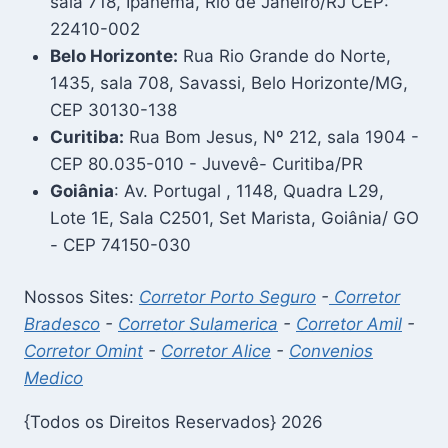
sala 718, Ipanema, Rio de Janeiro/RJ CEP:
22410-002
Belo Horizonte:
Rua Rio Grande do Norte,
1435, sala 708, Savassi, Belo Horizonte/MG,
CEP 30130-138
Curitiba:
Rua Bom Jesus, Nº 212, sala 1904 -
CEP 80.035-010 - Juvevê- Curitiba/PR
Goiânia
: Av. Portugal , 1148, Quadra L29,
Lote 1E, Sala C2501, Set Marista, Goiânia/ GO
- CEP 74150-030
Nossos Sites:
Corretor Porto Seguro
-
Corretor
Bradesco
-
Corretor Sulamerica
-
Corretor Amil
-
Corretor Omint
-
Corretor Alice
-
Convenios
Medico
{Todos os Direitos Reservados} 2026