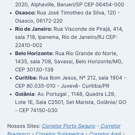
2020, Alphaville, Barueri/SP CEP 06454-000
Osasco:
Rua José Timotheo da Silva, 120 -
Osasco, 06172-220
Rio de Janeiro:
Rua Visconde de Pirajá, 414,
sala 718, Ipanema, Rio de Janeiro/RJ CEP:
22410-002
Belo Horizonte:
Rua Rio Grande do Norte,
1435, sala 708, Savassi, Belo Horizonte/MG,
CEP 30130-138
Curitiba:
Rua Bom Jesus, Nº 212, sala 1904 -
CEP 80.035-010 - Juvevê- Curitiba/PR
Goiânia
: Av. Portugal , 1148, Quadra L29,
Lote 1E, Sala C2501, Set Marista, Goiânia/ GO
- CEP 74150-030
Nossos Sites:
Corretor Porto Seguro
-
Corretor
Bradesco
-
Corretor Sulamerica
-
Corretor Amil
-