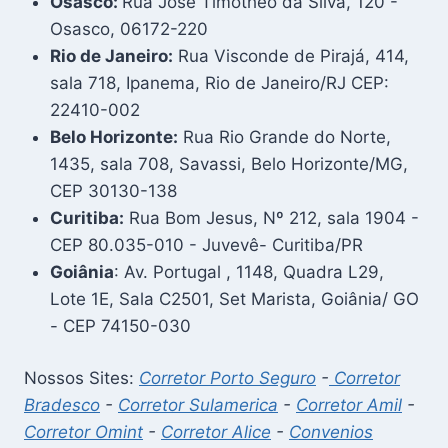
Osasco:
Rua José Timotheo da Silva, 120 -
Osasco, 06172-220
Rio de Janeiro:
Rua Visconde de Pirajá, 414,
sala 718, Ipanema, Rio de Janeiro/RJ CEP:
22410-002
Belo Horizonte:
Rua Rio Grande do Norte,
1435, sala 708, Savassi, Belo Horizonte/MG,
CEP 30130-138
Curitiba:
Rua Bom Jesus, Nº 212, sala 1904 -
CEP 80.035-010 - Juvevê- Curitiba/PR
Goiânia
: Av. Portugal , 1148, Quadra L29,
Lote 1E, Sala C2501, Set Marista, Goiânia/ GO
- CEP 74150-030
Nossos Sites:
Corretor Porto Seguro
-
Corretor
Bradesco
-
Corretor Sulamerica
-
Corretor Amil
-
Corretor Omint
-
Corretor Alice
-
Convenios