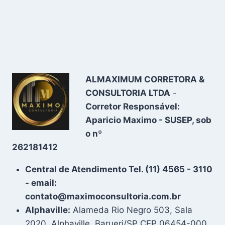
ALMAXIMUM CORRETORA &
CONSULTORIA LTDA
-
Corretor Responsável:
Aparicio Maximo - SUSEP, sob
o nº
262181412
Central de Atendimento Tel. (11) 4565 - 3110
- email:
contato@maximoconsultoria.com.br
Alphaville:
Alameda Rio Negro 503, Sala
2020, Alphaville, Barueri/SP CEP 06454-000