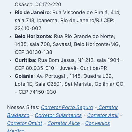
Osasco, 06172-220
Rio de Janeiro:
Rua Visconde de Pirajá, 414,
sala 718, Ipanema, Rio de Janeiro/RJ CEP:
22410-002
Belo Horizonte:
Rua Rio Grande do Norte,
1435, sala 708, Savassi, Belo Horizonte/MG,
CEP 30130-138
Curitiba:
Rua Bom Jesus, Nº 212, sala 1904 -
CEP 80.035-010 - Juvevê- Curitiba/PR
Goiânia
: Av. Portugal , 1148, Quadra L29,
Lote 1E, Sala C2501, Set Marista, Goiânia/ GO
- CEP 74150-030
Nossos Sites:
Corretor Porto Seguro
-
Corretor
Bradesco
-
Corretor Sulamerica
-
Corretor Amil
-
Corretor Omint
-
Corretor Alice
-
Convenios
Medico