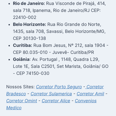
Rio de Janeiro:
Rua Visconde de Pirajá, 414,
sala 718, Ipanema, Rio de Janeiro/RJ CEP:
22410-002
Belo Horizonte:
Rua Rio Grande do Norte,
1435, sala 708, Savassi, Belo Horizonte/MG,
CEP 30130-138
Curitiba:
Rua Bom Jesus, Nº 212, sala 1904 -
CEP 80.035-010 - Juvevê- Curitiba/PR
Goiânia
: Av. Portugal , 1148, Quadra L29,
Lote 1E, Sala C2501, Set Marista, Goiânia/ GO
- CEP 74150-030
Nossos Sites:
Corretor Porto Seguro
-
Corretor
Bradesco
-
Corretor Sulamerica
-
Corretor Amil
-
Corretor Omint
-
Corretor Alice
-
Convenios
Medico