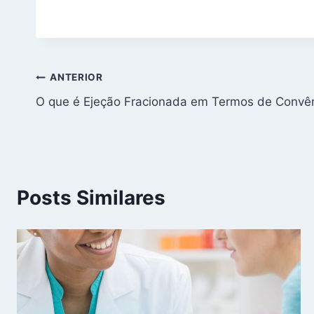
Navegação
ANTERIOR
O que é Ejeção Fracionada em Termos de Convê
de
Post
Posts Similares