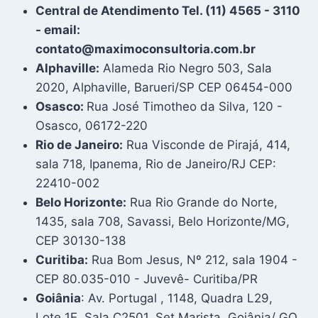
Central de Atendimento Tel. (11) 4565 - 3110
- email:
contato@maximoconsultoria.com.br
Alphaville:
Alameda Rio Negro 503, Sala
2020, Alphaville, Barueri/SP CEP 06454-000
Osasco:
Rua José Timotheo da Silva, 120 -
Osasco, 06172-220
Rio de Janeiro:
Rua Visconde de Pirajá, 414,
sala 718, Ipanema, Rio de Janeiro/RJ CEP:
22410-002
Belo Horizonte:
Rua Rio Grande do Norte,
1435, sala 708, Savassi, Belo Horizonte/MG,
CEP 30130-138
Curitiba:
Rua Bom Jesus, Nº 212, sala 1904 -
CEP 80.035-010 - Juvevê- Curitiba/PR
Goiânia
: Av. Portugal , 1148, Quadra L29,
Lote 1E, Sala C2501, Set Marista, Goiânia/ GO