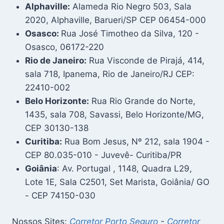
Alphaville:
Alameda Rio Negro 503, Sala
2020, Alphaville, Barueri/SP CEP 06454-000
Osasco:
Rua José Timotheo da Silva, 120 -
Osasco, 06172-220
Rio de Janeiro:
Rua Visconde de Pirajá, 414,
sala 718, Ipanema, Rio de Janeiro/RJ CEP:
22410-002
Belo Horizonte:
Rua Rio Grande do Norte,
1435, sala 708, Savassi, Belo Horizonte/MG,
CEP 30130-138
Curitiba:
Rua Bom Jesus, Nº 212, sala 1904 -
CEP 80.035-010 - Juvevê- Curitiba/PR
Goiânia
: Av. Portugal , 1148, Quadra L29,
Lote 1E, Sala C2501, Set Marista, Goiânia/ GO
- CEP 74150-030
Nossos Sites:
Corretor Porto Seguro
-
Corretor