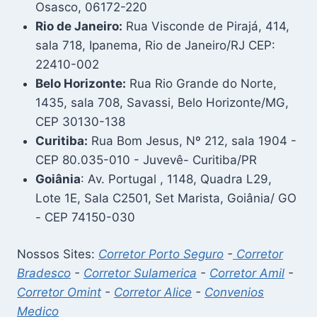
Osasco, 06172-220
Rio de Janeiro:
Rua Visconde de Pirajá, 414,
sala 718, Ipanema, Rio de Janeiro/RJ CEP:
22410-002
Belo Horizonte:
Rua Rio Grande do Norte,
1435, sala 708, Savassi, Belo Horizonte/MG,
CEP 30130-138
Curitiba:
Rua Bom Jesus, Nº 212, sala 1904 -
CEP 80.035-010 - Juvevê- Curitiba/PR
Goiânia
: Av. Portugal , 1148, Quadra L29,
Lote 1E, Sala C2501, Set Marista, Goiânia/ GO
- CEP 74150-030
Nossos Sites:
Corretor Porto Seguro
-
Corretor
Bradesco
-
Corretor Sulamerica
-
Corretor Amil
-
Corretor Omint
-
Corretor Alice
-
Convenios
Medico