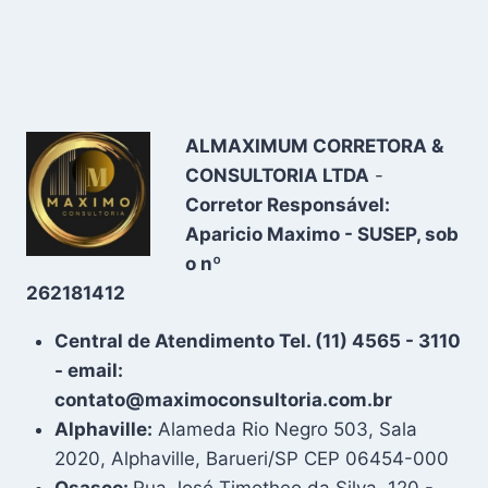
ALMAXIMUM CORRETORA &
CONSULTORIA LTDA
-
Corretor Responsável:
Aparicio Maximo - SUSEP, sob
o nº
262181412
Central de Atendimento Tel. (11) 4565 - 3110
- email:
contato@maximoconsultoria.com.br
Alphaville:
Alameda Rio Negro 503, Sala
2020, Alphaville, Barueri/SP CEP 06454-000
Osasco:
Rua José Timotheo da Silva, 120 -