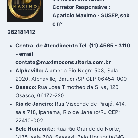
Corretor Responsável:
Aparicio Maximo - SUSEP, sob
o nº
262181412
Central de Atendimento Tel. (11) 4565 - 3110
- email:
contato@maximoconsultoria.com.br
Alphaville:
Alameda Rio Negro 503, Sala
2020, Alphaville, Barueri/SP CEP 06454-000
Osasco:
Rua José Timotheo da Silva, 120 -
Osasco, 06172-220
Rio de Janeiro:
Rua Visconde de Pirajá, 414,
sala 718, Ipanema, Rio de Janeiro/RJ CEP:
22410-002
Belo Horizonte:
Rua Rio Grande do Norte,
1435, sala 708, Savassi, Belo Horizonte/MG,