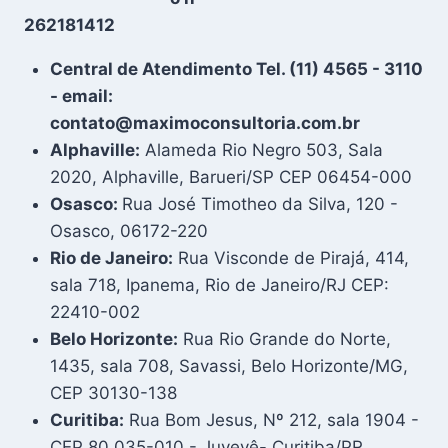
262181412
Central de Atendimento Tel. (11) 4565 - 3110
- email:
contato@maximoconsultoria.com.br
Alphaville:
Alameda Rio Negro 503, Sala
2020, Alphaville, Barueri/SP CEP 06454-000
Osasco:
Rua José Timotheo da Silva, 120 -
Osasco, 06172-220
Rio de Janeiro:
Rua Visconde de Pirajá, 414,
sala 718, Ipanema, Rio de Janeiro/RJ CEP:
22410-002
Belo Horizonte:
Rua Rio Grande do Norte,
1435, sala 708, Savassi, Belo Horizonte/MG,
CEP 30130-138
Curitiba:
Rua Bom Jesus, Nº 212, sala 1904 -
CEP 80.035-010 - Juvevê- Curitiba/PR