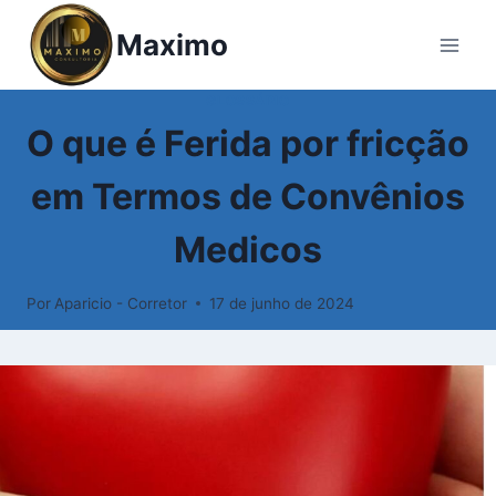
Pular
Maximo
para
o
Conteúdo
GLOSSÁRIO
O que é Ferida por fricção
em Termos de Convênios
Medicos
Por
Aparicio - Corretor
17 de junho de 2024