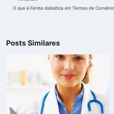
Navegação
O que é Ferida diabética em Termos de Convêni
de
Post
Posts Similares