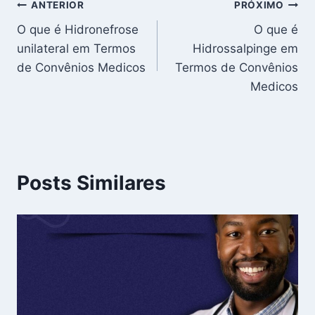
Navegação
ANTERIOR
PRÓXIMO
O que é Hidronefrose
O que é
de
unilateral em Termos
Hidrossalpinge em
Post
de Convênios Medicos
Termos de Convênios
Medicos
Posts Similares