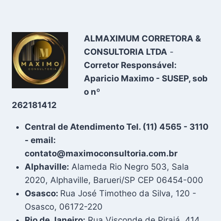
ALMAXIMUM CORRETORA &
CONSULTORIA LTDA
-
Corretor Responsável:
Aparicio Maximo - SUSEP, sob
o nº
262181412
Central de Atendimento Tel. (11) 4565 - 3110
- email:
contato@maximoconsultoria.com.br
Alphaville:
Alameda Rio Negro 503, Sala
2020, Alphaville, Barueri/SP CEP 06454-000
Osasco:
Rua José Timotheo da Silva, 120 -
Osasco, 06172-220
Rio de Janeiro:
Rua Visconde de Pirajá, 414,