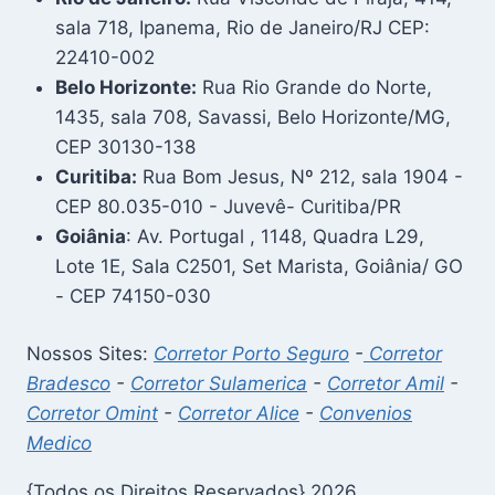
sala 718, Ipanema, Rio de Janeiro/RJ CEP:
22410-002
Belo Horizonte:
Rua Rio Grande do Norte,
1435, sala 708, Savassi, Belo Horizonte/MG,
CEP 30130-138
Curitiba:
Rua Bom Jesus, Nº 212, sala 1904 -
CEP 80.035-010 - Juvevê- Curitiba/PR
Goiânia
: Av. Portugal , 1148, Quadra L29,
Lote 1E, Sala C2501, Set Marista, Goiânia/ GO
- CEP 74150-030
Nossos Sites:
Corretor Porto Seguro
-
Corretor
Bradesco
-
Corretor Sulamerica
-
Corretor Amil
-
Corretor Omint
-
Corretor Alice
-
Convenios
Medico
{Todos os Direitos Reservados} 2026