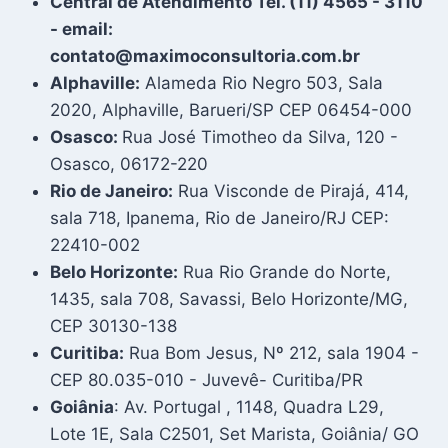
Central de Atendimento Tel. (11) 4565 - 3110
- email:
contato@maximoconsultoria.com.br
Alphaville:
Alameda Rio Negro 503, Sala
2020, Alphaville, Barueri/SP CEP 06454-000
Osasco:
Rua José Timotheo da Silva, 120 -
Osasco, 06172-220
Rio de Janeiro:
Rua Visconde de Pirajá, 414,
sala 718, Ipanema, Rio de Janeiro/RJ CEP:
22410-002
Belo Horizonte:
Rua Rio Grande do Norte,
1435, sala 708, Savassi, Belo Horizonte/MG,
CEP 30130-138
Curitiba:
Rua Bom Jesus, Nº 212, sala 1904 -
CEP 80.035-010 - Juvevê- Curitiba/PR
Goiânia
: Av. Portugal , 1148, Quadra L29,
Lote 1E, Sala C2501, Set Marista, Goiânia/ GO