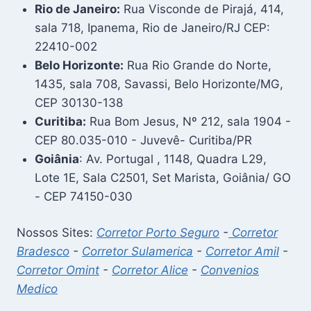
Rio de Janeiro:
Rua Visconde de Pirajá, 414,
sala 718, Ipanema, Rio de Janeiro/RJ CEP:
22410-002
Belo Horizonte:
Rua Rio Grande do Norte,
1435, sala 708, Savassi, Belo Horizonte/MG,
CEP 30130-138
Curitiba:
Rua Bom Jesus, Nº 212, sala 1904 -
CEP 80.035-010 - Juvevê- Curitiba/PR
Goiânia
: Av. Portugal , 1148, Quadra L29,
Lote 1E, Sala C2501, Set Marista, Goiânia/ GO
- CEP 74150-030
Nossos Sites:
Corretor Porto Seguro
-
Corretor
Bradesco
-
Corretor Sulamerica
-
Corretor Amil
-
Corretor Omint
-
Corretor Alice
-
Convenios
Medico