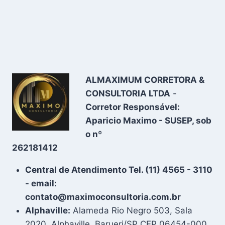
ALMAXIMUM CORRETORA &
CONSULTORIA LTDA
-
Corretor Responsável:
Aparicio Maximo - SUSEP, sob
o nº
262181412
Central de Atendimento Tel. (11) 4565 - 3110
- email:
contato@maximoconsultoria.com.br
Alphaville:
Alameda Rio Negro 503, Sala
2020, Alphaville, Barueri/SP CEP 06454-000