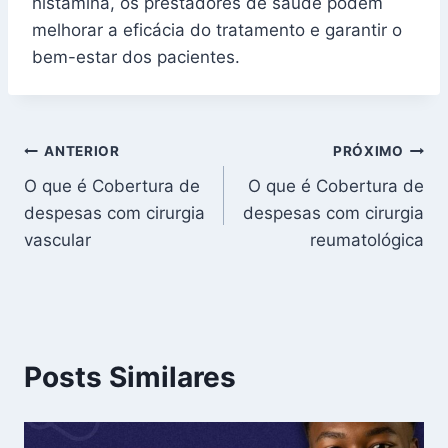
histamina, os prestadores de saúde podem
melhorar a eficácia do tratamento e garantir o
bem-estar dos pacientes.
Navegação
ANTERIOR
PRÓXIMO
O que é Cobertura de
O que é Cobertura de
de
despesas com cirurgia
despesas com cirurgia
Post
vascular
reumatológica
Posts Similares