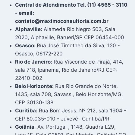
Central de Atendimento Tel. (11) 4565 - 3110
- email:
contato@maximoconsultoria.com.br
Alphaville:
Alameda Rio Negro 503, Sala
2020, Alphaville, Barueri/SP CEP 06454-000
Osasco:
Rua José Timotheo da Silva, 120 -
Osasco, 06172-220
Rio de Janeiro:
Rua Visconde de Pirajá, 414,
sala 718, Ipanema, Rio de Janeiro/RJ CEP:
22410-002
Belo Horizonte:
Rua Rio Grande do Norte,
1435, sala 708, Savassi, Belo Horizonte/MG,
CEP 30130-138
Curitiba:
Rua Bom Jesus, Nº 212, sala 1904 -
CEP 80.035-010 - Juvevê- Curitiba/PR
Goiânia
: Av. Portugal , 1148, Quadra L29,
Lote 1E, Sala C2501, Set Marista, Goiânia/ GO