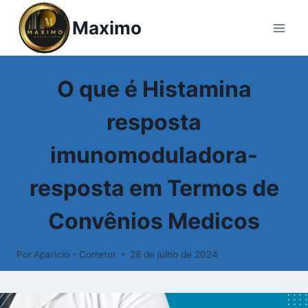
Pular
Maximo
para
o
Conteúdo
GLOSSÁRIO
O que é Histamina
resposta
imunomoduladora-
resposta em Termos de
Convênios Medicos
Por
Aparicio - Corretor
28 de julho de 2024