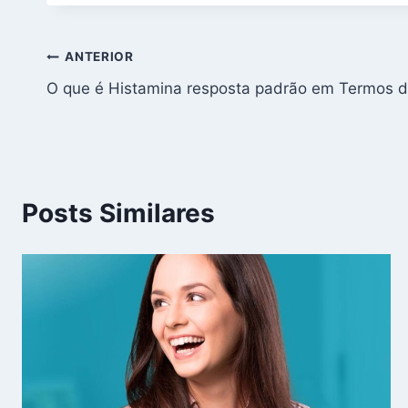
Navegação
ANTERIOR
O que é Histamina resposta padrão em Termos 
de
Post
Posts Similares