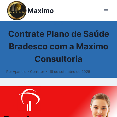
Maximo
BLOG
Contrate Plano de Saúde
Bradesco com a Maximo
Consultoria
Por
Aparicio - Corretor
18 de setembro de 2025