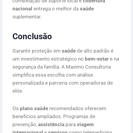
combinação de suporte local e
cobertura
nacional
entrega o melhor da
saúde
suplementar.
Conclusão
Garantir proteção em
saúde
de alto padrão é
um investimento estratégico no
bem-estar
e na
segurança da família. A Maximo Consultoria
simplifica essa escolha com análise
personalizada e parceria com operadoras de
elite.
Os
plano saúde
recomendados oferecem
benefícios ampliados. Programas de
prevenção,
assistência
para
viagem
internacional
e
serviços
como telemedicina