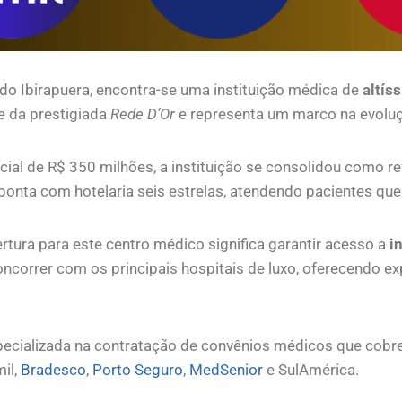
do Ibirapuera, encontra-se uma instituição médica de
altís
e da prestigiada
Rede D’Or
e representa um marco na evoluç
al de R$ 350 milhões, a instituição se consolidou como re
onta com hotelaria seis estrelas, atendendo pacientes q
tura para este centro médico significa garantir acesso a
i
oncorrer com os principais hospitais de luxo, oferecendo e
pecializada na contratação de convênios médicos que cobr
il,
Bradesco
,
Porto Seguro
,
MedSenior
e SulAmérica.