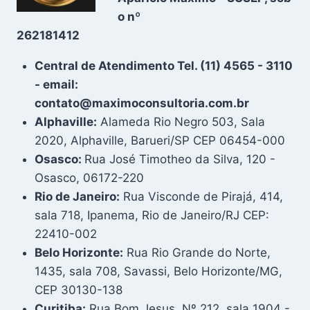
o nº
262181412
Central de Atendimento Tel. (11) 4565 - 3110
- email:
contato@maximoconsultoria.com.br
Alphaville:
Alameda Rio Negro 503, Sala
2020, Alphaville, Barueri/SP CEP 06454-000
Osasco:
Rua José Timotheo da Silva, 120 -
Osasco, 06172-220
Rio de Janeiro:
Rua Visconde de Pirajá, 414,
sala 718, Ipanema, Rio de Janeiro/RJ CEP:
22410-002
Belo Horizonte:
Rua Rio Grande do Norte,
1435, sala 708, Savassi, Belo Horizonte/MG,
CEP 30130-138
Curitiba:
Rua Bom Jesus, Nº 212, sala 1904 -