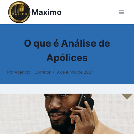
Pular
Maximo
para
o
Conteúdo
GLOSSÁRIO
|
SEGURO VIDA
O que é Análise de
Apólices
Por
Aparicio - Corretor
9 de junho de 2024