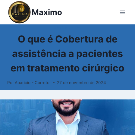
Pular
Maximo
para
o
Conteúdo
SEGURO VIDA
O que é Cobertura de
assistência a pacientes
em tratamento cirúrgico
Por
Aparicio - Corretor
27 de novembro de 2024