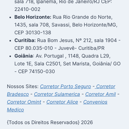
sala 718, Ipanema, Rio de Janeiro/RJ CEP:
22410-002
Belo Horizonte:
Rua Rio Grande do Norte,
1435, sala 708, Savassi, Belo Horizonte/MG,
CEP 30130-138
Curitiba:
Rua Bom Jesus, Nº 212, sala 1904 -
CEP 80.035-010 - Juvevê- Curitiba/PR
Goiânia
: Av. Portugal , 1148, Quadra L29,
Lote 1E, Sala C2501, Set Marista, Goiânia/ GO
- CEP 74150-030
Nossos Sites:
Corretor Porto Seguro
-
Corretor
Bradesco
-
Corretor Sulamerica
-
Corretor Amil
-
Corretor Omint
-
Corretor Alice
-
Convenios
Medico
{Todos os Direitos Reservados} 2026