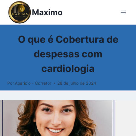
Pular
Maximo
para
o
Conteúdo
SEGURO VIDA
O que é Cobertura de
despesas com
cardiologia
Por
Aparicio - Corretor
28 de julho de 2024