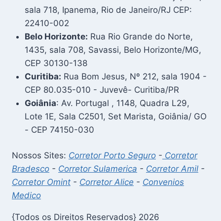
sala 718, Ipanema, Rio de Janeiro/RJ CEP:
22410-002
Belo Horizonte:
Rua Rio Grande do Norte,
1435, sala 708, Savassi, Belo Horizonte/MG,
CEP 30130-138
Curitiba:
Rua Bom Jesus, Nº 212, sala 1904 -
CEP 80.035-010 - Juvevê- Curitiba/PR
Goiânia
: Av. Portugal , 1148, Quadra L29,
Lote 1E, Sala C2501, Set Marista, Goiânia/ GO
- CEP 74150-030
Nossos Sites:
Corretor Porto Seguro
-
Corretor
Bradesco
-
Corretor Sulamerica
-
Corretor Amil
-
Corretor Omint
-
Corretor Alice
-
Convenios
Medico
{Todos os Direitos Reservados} 2026