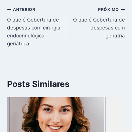
Navegação
ANTERIOR
PRÓXIMO
O que é Cobertura de
O que é Cobertura de
de
despesas com cirurgia
despesas com
Post
endocrinológica
geriatria
geriátrica
Posts Similares