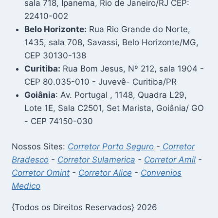
sala 718, Ipanema, Rio de Janeiro/RJ CEP:
22410-002
Belo Horizonte:
Rua Rio Grande do Norte,
1435, sala 708, Savassi, Belo Horizonte/MG,
CEP 30130-138
Curitiba:
Rua Bom Jesus, Nº 212, sala 1904 -
CEP 80.035-010 - Juvevê- Curitiba/PR
Goiânia
: Av. Portugal , 1148, Quadra L29,
Lote 1E, Sala C2501, Set Marista, Goiânia/ GO
- CEP 74150-030
Nossos Sites:
Corretor Porto Seguro
-
Corretor
Bradesco
-
Corretor Sulamerica
-
Corretor Amil
-
Corretor Omint
-
Corretor Alice
-
Convenios
Medico
{Todos os Direitos Reservados} 2026