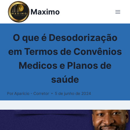
Pular
Maximo
para
o
Conteúdo
GLOSSÁRIO
O que é Desodorização
em Termos de Convênios
Medicos e Planos de
saúde
Por
Aparicio - Corretor
5 de junho de 2024