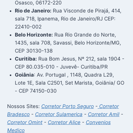
Osasco, 06172-220
Rio de Janeiro:
Rua Visconde de Pirajá, 414,
sala 718, Ipanema, Rio de Janeiro/RJ CEP:
22410-002
Belo Horizonte:
Rua Rio Grande do Norte,
1435, sala 708, Savassi, Belo Horizonte/MG,
CEP 30130-138
Curitiba:
Rua Bom Jesus, Nº 212, sala 1904 -
CEP 80.035-010 - Juvevê- Curitiba/PR
Goiânia
: Av. Portugal , 1148, Quadra L29,
Lote 1E, Sala C2501, Set Marista, Goiânia/ GO
- CEP 74150-030
Nossos Sites:
Corretor Porto Seguro
-
Corretor
Bradesco
-
Corretor Sulamerica
-
Corretor Amil
-
Corretor Omint
-
Corretor Alice
-
Convenios
Medico