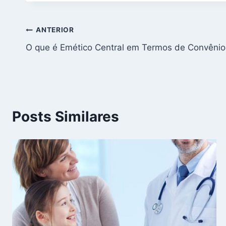
Navegação
ANTERIOR
O que é Emético Central em Termos de Convêni
de
Post
Posts Similares