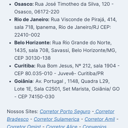
Osasco:
Rua José Timotheo da Silva, 120 -
Osasco, 06172-220
Rio de Janeiro:
Rua Visconde de Pirajá, 414,
sala 718, Ipanema, Rio de Janeiro/RJ CEP:
22410-002
Belo Horizonte:
Rua Rio Grande do Norte,
1435, sala 708, Savassi, Belo Horizonte/MG,
CEP 30130-138
Curitiba:
Rua Bom Jesus, Nº 212, sala 1904 -
CEP 80.035-010 - Juvevê- Curitiba/PR
Goiânia
: Av. Portugal , 1148, Quadra L29,
Lote 1E, Sala C2501, Set Marista, Goiânia/ GO
- CEP 74150-030
Nossos Sites:
Corretor Porto Seguro
-
Corretor
Bradesco
-
Corretor Sulamerica
-
Corretor Amil
-
Corretor Omint
-
Corretor Alice
-
Convenios