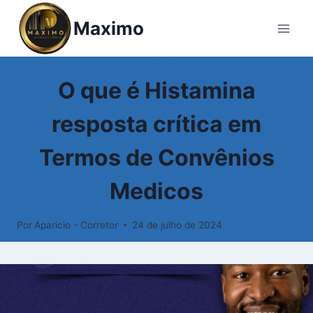
Pular
Maximo
para
o
Conteúdo
GLOSSÁRIO
O que é Histamina
resposta crítica em
Termos de Convênios
Medicos
Por
Aparicio - Corretor
24 de julho de 2024