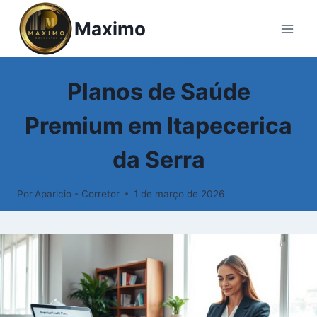
Pular
Maximo
para
o
Conteúdo
PLANOS DE SAÚDE
Planos de Saúde
Premium em Itapecerica
da Serra
Por
Aparicio - Corretor
1 de março de 2026